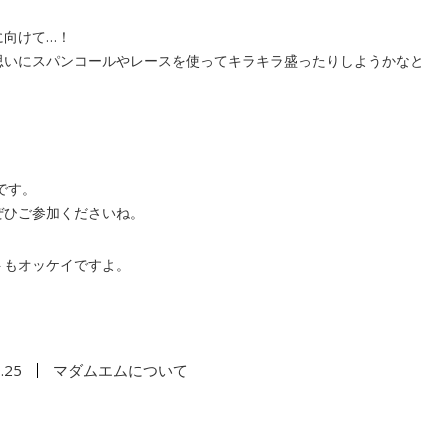
に向けて…！
思いにスパンコールやレースを使ってキラキラ盛ったりしようかなと
定です。
ぜひご参加くださいね。
トもオッケイですよ。
.25
マダムエムについて