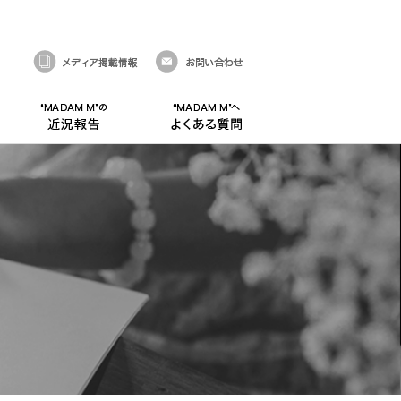
メディア掲載情報
お問い合わせ
付き合い方 ご注文の流れ
”MADAM M”からのお知らせ 新着情報
”MADAM M”の近況報告 ブログ
”MADAM M”へよくある