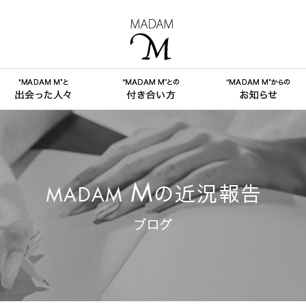
MADAM M
MADAM Mとは？” コンセプト
”MADAM M”と出会った人々 お直し事例
”MADAM M”との