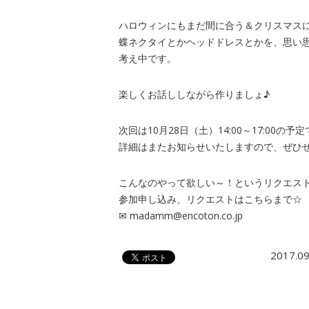
ハロウィンにもまだ間に合う＆クリスマス
蝶ネクタイとかヘッドドレスとかを、思い
考え中です。
楽しくお話ししながら作りましょ♪
次回は10月28日（土）14:00～17:00の予
詳細はまたお知らせいたしますので、ぜひ
こんなのやって欲しい～！というリクエス
参加申し込み、リクエストはこちらまで☆
✉ madamm@encoton.co.jp
2017.09